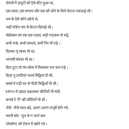
दोस्तों में ड्यूटी को ऐसे बाँटा हुआ था,
एक लाता, एक बनाता और एक कोे धोने के लिये केटल पकडाई थी।
रुम के ऐसे कोने खोजे थे,
जहाँ वॉर्डन सर से केटल छिपाई थी।
मोहोब्बत का एक एक पडाव, बड़ी नज़कत से चढ़े,
कभी रुके, कभी सम्भले, कभी गिर भी पड़े।
दिलबर यूं खफा भी था,
जांनशी बेवफा भी था।
दिल टूटा तो गम कोक में मिलाकर यार चल पड़े।
दिलां नु ठगदियां गल्लां मिठ्ठियां वी सी,
बक्से में पड़ी घर से गीली चिठ्ठिआँ भी थी।
MPH में उछल उछलकर सीटीयाँ भी मारी,
कन्धों पे ‘रि’ की फीतियाँं भी थी।
जैसे -जैसे साल बढे, अलग अलग तजुर्बे होते गये,
मस्ती शोर -गुल से न जाने कब
प्लेसमेन्ट की टेंशन में खोते गये।