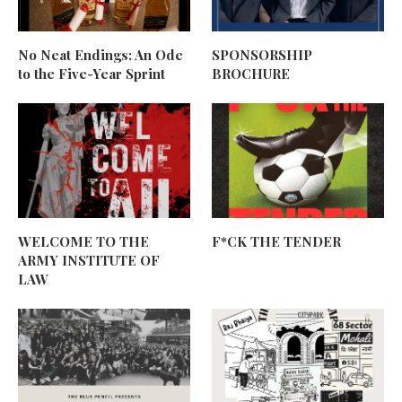
No Neat Endings: An Ode
SPONSORSHIP
to the Five-Year Sprint
BROCHURE
WELCOME TO THE
F*CK THE TENDER
ARMY INSTITUTE OF
LAW