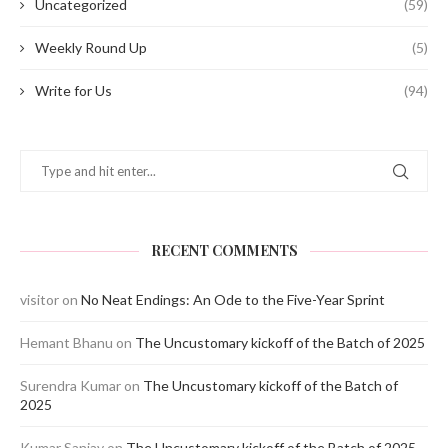
Uncategorized
(59)
Weekly Round Up
(5)
Write for Us
(94)
RECENT COMMENTS
visitor
on
No Neat Endings: An Ode to the Five-Year Sprint
Hemant Bhanu
on
The Uncustomary kickoff of the Batch of 2025
Surendra Kumar
on
The Uncustomary kickoff of the Batch of
2025
Kumar Sanjay
on
The Uncustomary kickoff of the Batch of 2025