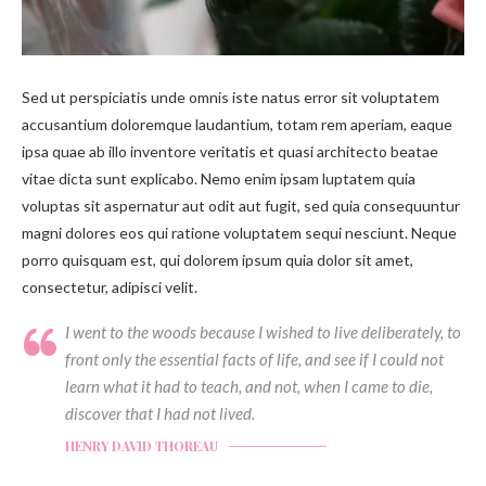
Sed ut perspiciatis unde omnis iste natus error sit voluptatem
accusantium doloremque laudantium, totam rem aperiam, eaque
ipsa quae ab illo inventore veritatis et quasi architecto beatae
vitae dicta sunt explicabo. Nemo enim ipsam luptatem quia
voluptas sit aspernatur aut odit aut fugit, sed quia consequuntur
magni dolores eos qui ratione voluptatem sequi nesciunt. Neque
porro quisquam est, qui dolorem ipsum quia dolor sit amet,
consectetur, adipisci velit.
I went to the woods because I wished to live deliberately, to
front only the essential facts of life, and see if I could not
learn what it had to teach, and not, when I came to die,
discover that I had not lived.
HENRY DAVID THOREAU